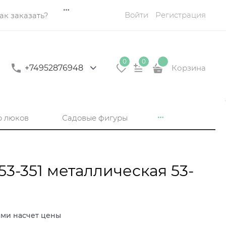
Войти
Регистрация
ак заказать?
0
0
+74952876948
Корзина
р люков
Садовые фигуры
3-351 металлическая 53-
ами насчет цены