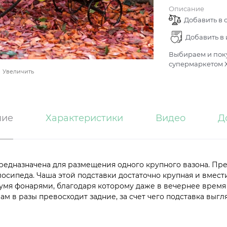
Описание
Добавить в 
Добавить в
Выбираем и поку
супермаркетом Х
Увеличить
ние
Характеристики
Видео
Д
редназначена для размещения одного крупного вазона. Пре
сипеда. Чаша этой подставки достаточно крупная и вмест
умя фонарями, благодаря которому даже в вечернее врем
м в разы превосходит задние, за счет чего подставка выг