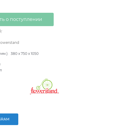
ть о поступлении
lowerstand
B
мм.):
380
x
750
x
1050
т
л
GRAM