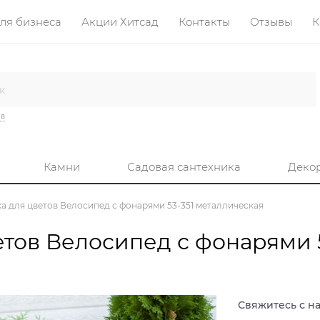
ля бизнеса
Акции Хитсад
Контакты
Отзывы
К
ив
Камни
Садовая сантехника
Деко
а для цветов Велосипед с фонарями 53-351 металлическая
етов Велосипед с фонарями 5
Свяжитесь с н