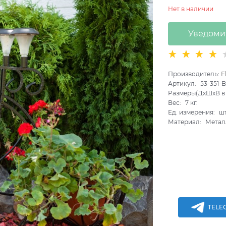
Нет в наличии
Уведоми
Производитель:
F
Артикул:
53-351-
Размеры(ДхШхВ в 
Вес:
7
кг.
Ед. измерения:
ш
Материал:
Метал
TELE