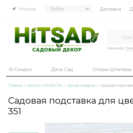
Москва
Доставка
Д
Например:
Пол
-% Скидки
Дача Сад
Опоры Шпалеры
Главная
Каталог HiTSAD.RU
Архив товаров
Садовая подставк
Садовая подставка для цв
351