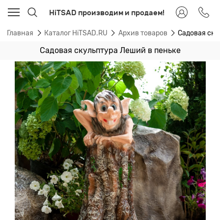
HiTSAD производим и продаем!
Главная
Каталог HiTSAD.RU
Архив товаров
Садовая ску
Садовая скульптура Леший в пеньке