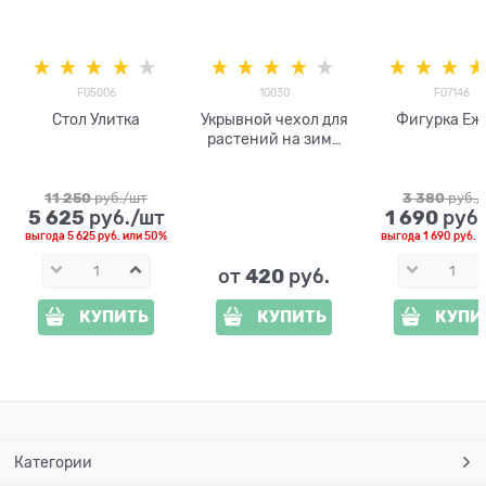
F05006
10030
F07146
Стол Улитка
Укрывной чехол для
Фигурка Еж
растений на зиму
Лисичка 10030
h=1м
11 250
 руб./шт
3 380
 руб.
5 625
1 690
 руб./шт
 руб
выгода
5 625 руб.
или
50%
выгода
1 690 руб.
и
420
от
 руб.
КУПИТЬ
КУПИТЬ
КУПИ
Категории