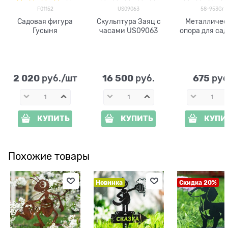
F01152
US09063
58-953Gr
Садовая фигура
Скульптура Заяц с
Металличес
Гусыня
часами US09063
опора для са
растений 58
высота 60 см
2 020
16 500
675
 руб./шт
 руб.
 руб
КУПИТЬ
КУПИТЬ
КУПИ
Похожие товары
Новинка
Скидка 20%