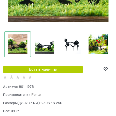
Есть в наличии
Артикул:
801-197B
Производитель
:
iFonte
Размеры(ДхШхВ в мм.):
250 x 1 x 250
Вес:
0,1
кг.