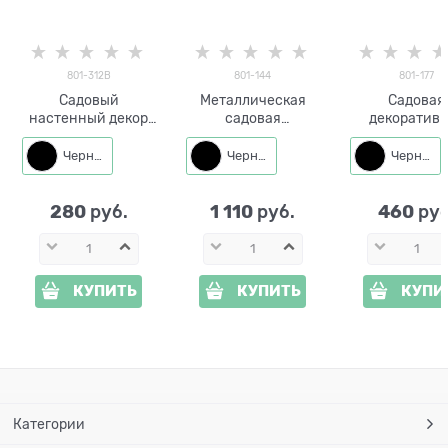
801-312B
801-144
801-177
Садовый
Металлическая
Садовая
настенный декор
садовая
декоратив
Ласточка 801-312
декоративная
фигура Соб
металл
фигура Собака
металл
Черный
Черный
Черный
280
1 110
460
 руб.
 руб.
 руб
КУПИТЬ
КУПИТЬ
КУПИ
Категории