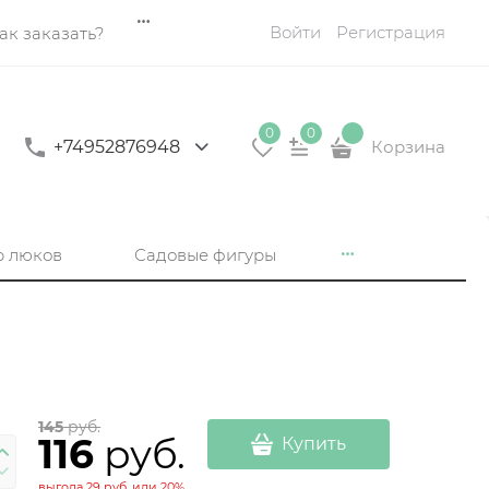
Войти
Регистрация
ак заказать?
0
0
+74952876948
Корзина
р люков
Садовые фигуры
145
 руб.
116
 руб.
Купить
выгода
29 руб.
или
20%