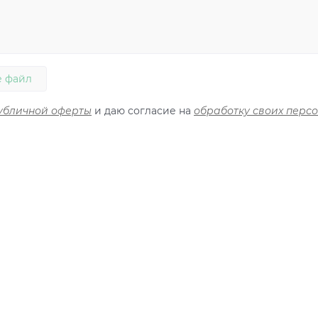
 файл
убличной оферты
и даю согласие на
обработку своих перс