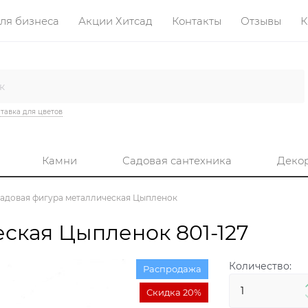
ля бизнеса
Акции Хитсад
Контакты
Отзывы
К
тавка для цветов
Камни
Садовая сантехника
Деко
адовая фигура металлическая Цыпленок
ская Цыпленок 801-127
Количество:
Распродажа
Скидка 20%