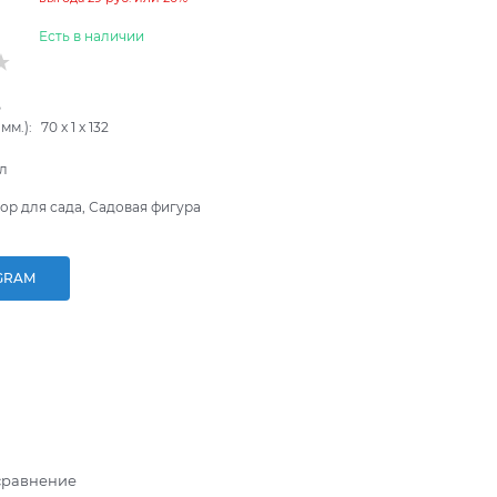
Есть в наличии
B
мм.):
70
x
1
x
132
л
ор для сада, Садовая фигура
GRAM
сравнение