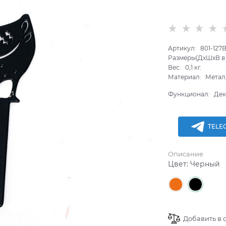
Артикул:
801-127
Размеры(ДхШхВ в 
Вес:
0,1
кг.
Материал:
Метал
Функционал:
Дек
TELE
Описание
Цвет:
Черный
Добавить в 