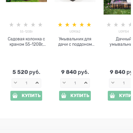
55-120Br
U09062
U09154
Садовая колонка с
Умывальник для
Дачный
краном 55-120Br,
дачи с поддоном
умывальни
высота 68 см
ХИТСАД U09062
поддоном п
высота 79 см
камень U09
5 520
9 840
9 840
 руб.
 руб.
 ру
КУПИТЬ
КУПИТЬ
КУПИ