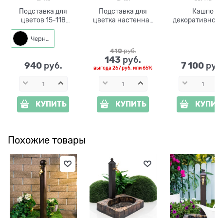
Подставка для
Подставка для
Кашпо
цветов 15-118
цветка настенная
декоративное
настенная на одно
15-101 металл
сада Пен
растение
березовый м
Черный
U07446
410
 руб.
стеклопласт
143
 руб.
ширина 65 
940
7 100
 руб.
 ру
выгода
267 руб.
или
65%
КУПИТЬ
КУПИТЬ
КУПИ
Похожие товары