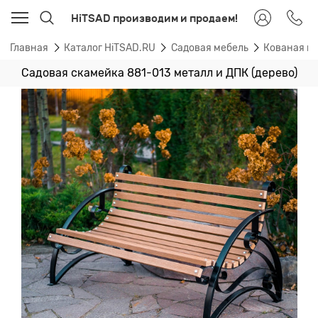
HiTSAD производим и продаем!
Главная
Каталог HiTSAD.RU
Садовая мебель
Кованая ме
Садовая скамейка 881-013 металл и ДПК (дерево)