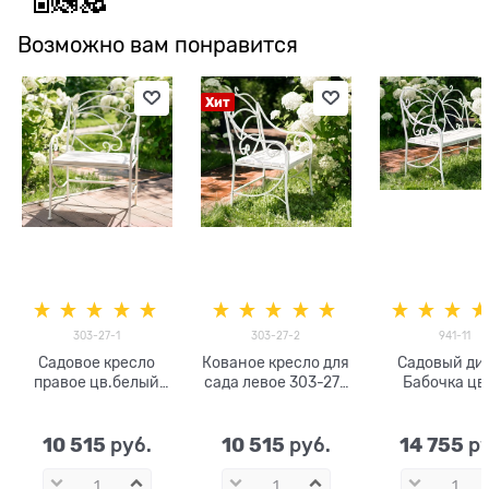
Возможно вам понравится
Хит
303-27-1
303-27-2
941-11
Садовое кресло
Кованое кресло для
Садовый ди
правое цв.белый
сада левое 303-27-
Бабочка цв
303-27-1 металл и
2 металл и ДПК
белый 941-
ДПК
цв.белый
металл и Д
10 515
10 515
14 755
 руб.
 руб.
 р