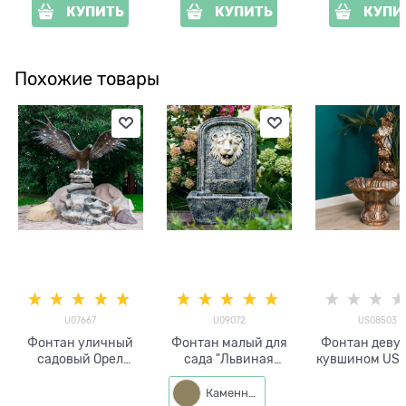
КУПИТЬ
КУПИТЬ
КУПИ
Похожие товары
U07667
U09072
US08503
Фонтан уличный
Фонтан малый для
Фонтан девуш
садовый Орел
сада "Львиная
кувшином US
U07667
голова" U09072 под
h=100 см
стеклопластик,
камень, высота 60
Каменный