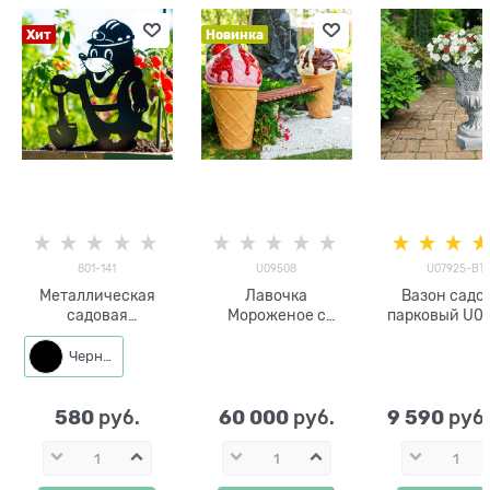
Хит
Новинка
801-141
U09508
U07925-BT
Металлическая
Лавочка
Вазон садо
садовая
Мороженое c
парковый U0
декоративная
клубникой U09508
BT стеклопла
фигура 801-141
стеклопластик
под бето
Черный
Крот
240*60*114 см
580
60 000
9 590
 руб.
 руб.
 руб