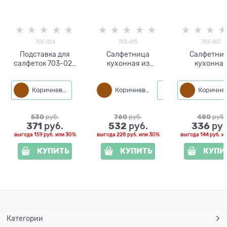
703-024
703-015
703-007
Подставка для
Салфетница
Салфетни
салфеток 703-024
кухонная из
кухонна
металлическая
металла
металличес
Сова
Коричневый
Коричневый
Белый
530
 руб.
760
 руб.
480
 руб.
371
532
336
 руб.
 руб.
 руб
выгода
159 руб.
или
30%
выгода
228 руб.
или
30%
выгода
144 руб.
и
КУПИТЬ
КУПИТЬ
КУПИ
Категории