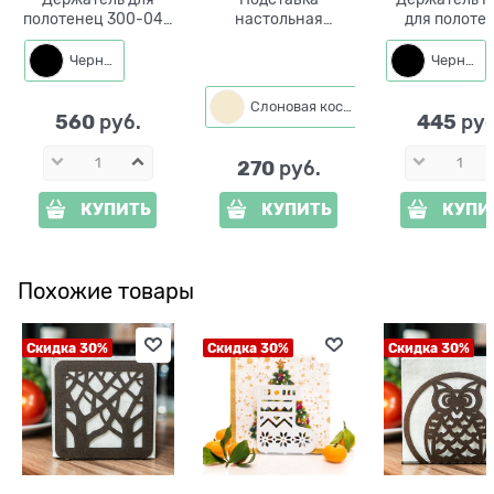
полотенец 300-048
настольная
для полоте
кухонный
металлическая для
настенны
настольный
кухонного
Черный
Черный
полотенца 300-011
Слоновая кость
Черный
560
445
 руб.
 руб
270
 руб.
КУПИТЬ
КУПИТЬ
КУПИ
Похожие товары
Скидка 30%
Скидка 30%
Скидка 30%