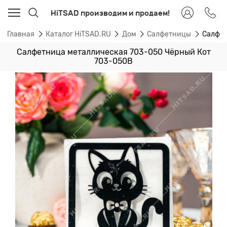
HiTSAD производим и продаем!
Главная
Каталог HiTSAD.RU
Дом
Салфетницы
Салфет
Салфетница металлическая 703-050 Чёрный Кот
703-050B