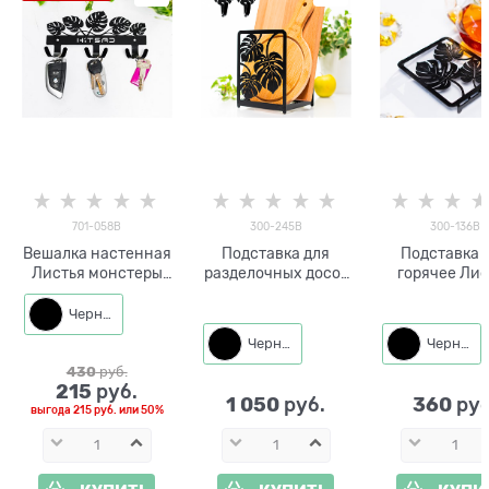
701-058B
300-245B
300-136B
Вешалка настенная
Подставка для
Подставка 
Листья монстеры
разделочных досок
горячее Лис
701-058 металл
с 2-мя крючками
монстеры 300
Листья монстеры
металл
Черный
300-245 металл
Черный
Черный
430
 руб.
215
 руб.
1 050
360
 руб.
 руб
выгода
215 руб.
или
50%