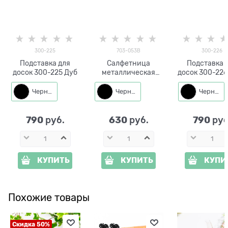
300-225
703-053B
300-226
Подставка для
Салфетница
Подставка 
досок 300-225 Дуб
металлическая
досок 300-226
703-053 Дуб
Черный
Черный
Черный
790
630
790
 руб.
 руб.
 руб
КУПИТЬ
КУПИТЬ
КУПИ
Похожие товары
Скидка 50%