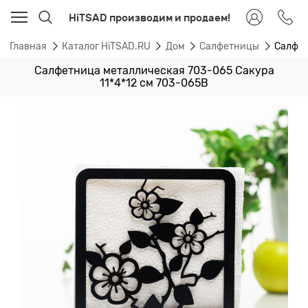
HiTSAD производим и продаем!
Главная
Каталог HiTSAD.RU
Дом
Салфетницы
Салфет
Салфетница металлическая 703-065 Сакура
11*4*12 см 703-065B