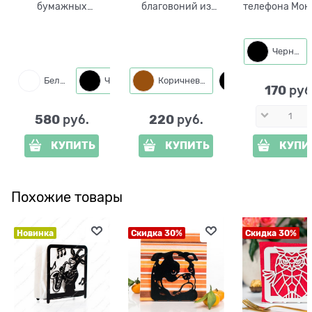
бумажных
благовоний из
телефона Мон
полотенец 300-004
металла 300-321
720-275 мет
Черный
Белый
Черный
Коричневый
Черный
170
 руб
580
220
 руб.
 руб.
КУПИТЬ
КУПИТЬ
КУПИ
Похожие товары
Новинка
Скидка 30%
Скидка 30%