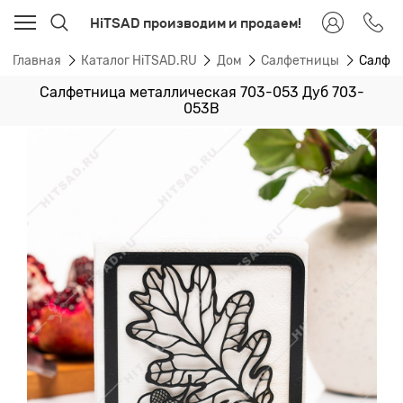
HiTSAD производим и продаем!
Главная
Каталог HiTSAD.RU
Дом
Салфетницы
Салфет
Салфетница металлическая 703-053 Дуб 703-
053B