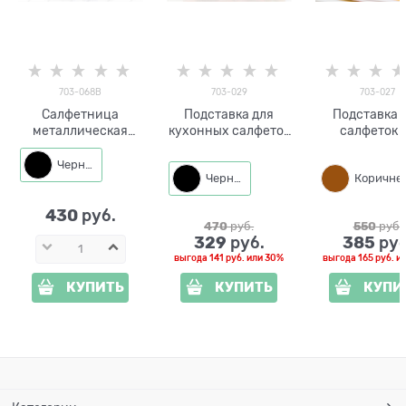
703-068B
703-029
703-027
Салфетница
Подставка для
Подставка 
металлическая
кухонных салфеток
салфеток 
703-068 Год Козы
703-029
кухонный стол
11*4*12 см
металлическая
027 металлич
Черный
Черный
430
 руб.
470
 руб.
550
 руб.
329
385
 руб.
 руб
выгода
141 руб.
или
30%
выгода
165 руб.
и
КУПИТЬ
КУПИТЬ
КУПИ