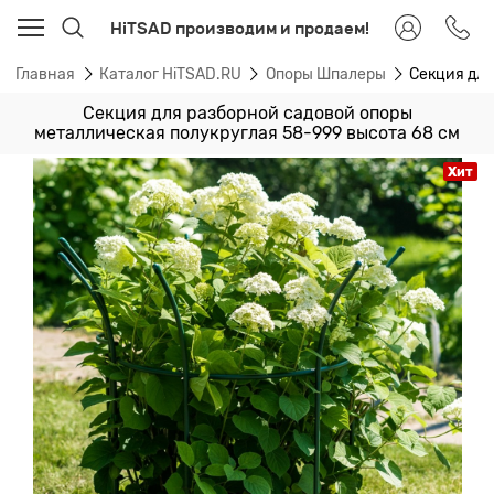
HiTSAD производим и продаем!
Главная
Каталог HiTSAD.RU
Опоры Шпалеры
Секция для
Секция для разборной садовой опоры
металлическая полукруглая 58-999 высота 68 см
Хит