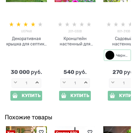
U07968
201-030B
801-310B
Декоративная
Кронштейн
Садовый
крышка для септика
настенный для
настенны
Пень U07968
подвесных кашпо
металличес
стеклопластик,
201-030B
декор Ласто
Черный
ширина 160 см
801-310 h=2
30 000
540
270
 руб.
 руб.
 руб
КУПИТЬ
КУПИТЬ
КУПИ
Похожие товары