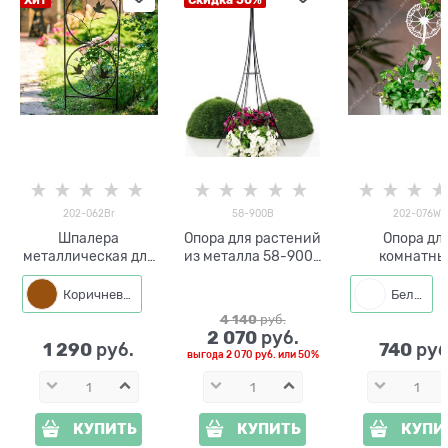
Хит
Скидка 50%
202-062Br
58-900B
202-076W
Шпалера
Опора для растений
Опора дл
металлическая для
из металла 58-900B
комнатны
растений 202-062
h=168 см
растени
h=95 см
Одуванчик 20
Коричневый
Белый
h=60 см
4 140
 руб.
2 070
 руб.
1 290
740
 руб.
 руб
выгода
2 070 руб.
или
50%
КУПИТЬ
КУПИТЬ
КУПИ