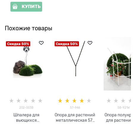
КУПИТЬ
Похожие товары
Скидка 50%
Скидка 50%
202-003B
57-946
58-921W
Шпалера для
Опора для растений
Опора полукр
вьющихся
металлическая 57-
для растений
растений 202-003B
946 высота 150 см
921W мета
цв.белый h=6