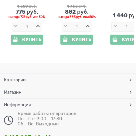
1 550
 руб.
1 765
 руб.
775
882
 руб.
 руб.
1 440
 ру
выгода
775 руб.
или
50%
выгода
883 руб.
или
50%
КУПИТЬ
КУПИТЬ
КУПИ
Категории
Магазин
Информация
Время работы операторов:
Пн - Пт: 9:00 - 17:30
Сб - Вс: Выходные