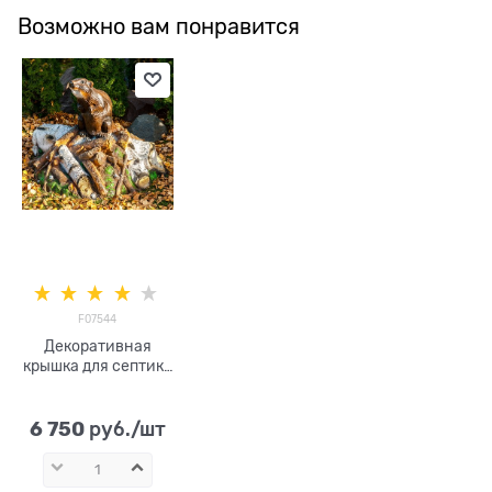
Возможно вам понравится
F07544
Декоративная
крышка для септика
Бобер на запруде
F07544
стеклопластик,
6 750
 руб./шт
ширина 75 см