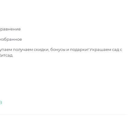
сравнение
 избранное
паем получаем скидки, бонусы и подарки! Украшаем сад с
итсад.
а