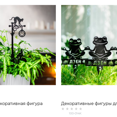
екоративная фигура
Декоративные фигуры дл
бакой 801-275 h=40 см
шт Лягушки 100-014K ме
100-014K