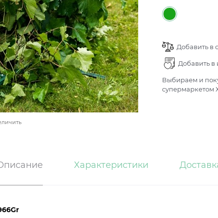
Добавить в 
Добавить в
Выбираем и поку
супермаркетом Х
еличить
Описание
Характеристики
Доставк
966Gr