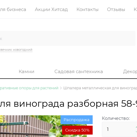
ля бизнеса
Акции Хитсад
Контакты
Отзывы
К
вечник новогодний
Камни
Садовая сантехника
Деко
ративные опоры для растений
Шпалера металлическая для виноград
ля винограда разборная 58-
Количество:
Распродажа
Скидка 50%