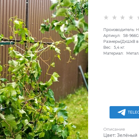
Производитель:
H
Артикул:
58-966G
Размеры(ДхШхВ в 
Вес:
5,4
кг.
Материал:
Метал
TELE
Описание
Цвет:
Зелёный