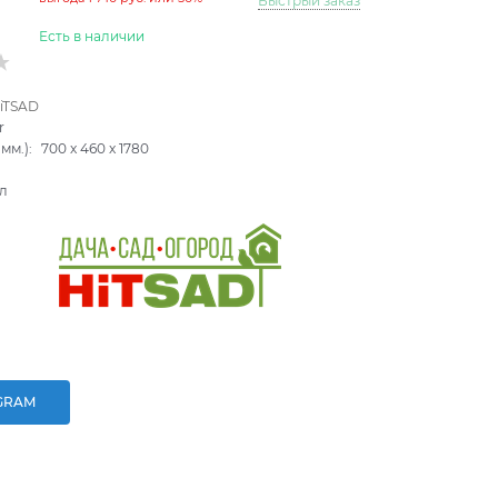
Быстрый заказ
Есть в наличии
iTSAD
r
мм.):
700
x
460
x
1780
л
GRAM