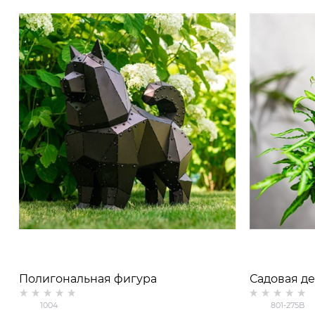
Полигональная фигура
Садовая д
металлическая для сада Собака
Кошка с со
1004
801-275B
малая h=54 см 1004
металл