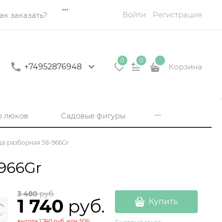
Войти
Регистрация
ак заказать?
0
0
+74952876948
Корзина
р люков
Садовые фигуры
а разборная 58-966Gr
966Gr
3 480
 руб.
1 740
 руб.
Купить
выгода
1 740 руб.
или
50%