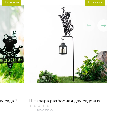
Новинка
Новинка
я сада 3
Шпалера разборная для садовых
талл
растений Кошка с бабочкой 202-
202-095R-B
095R h=138 см