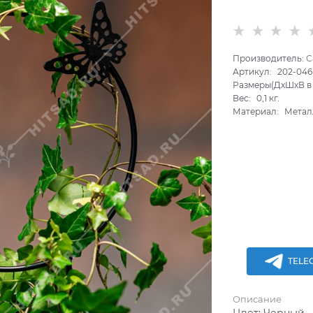
Производитель:
С
Артикул:
202-04
Размеры(ДхШхВ в 
Вес:
0,1
кг.
Материал:
Метал
TELE
Описание