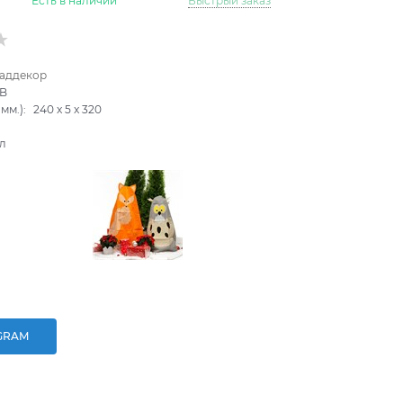
Есть в наличии
Быстрый заказ
аддекор
6B
мм.):
240
x
5
x
320
л
GRAM