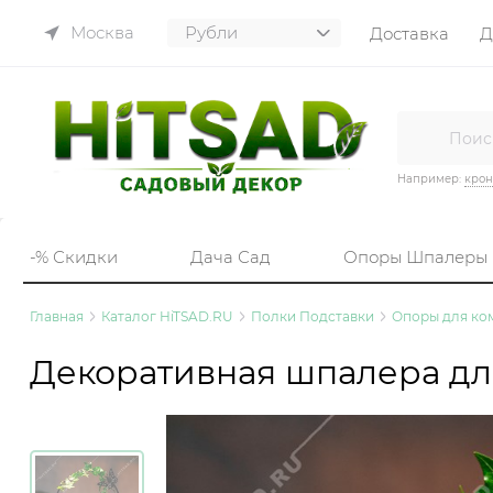
Москва
Доставка
Д
Например:
кро
-% Скидки
Дача Сад
Опоры Шпалеры
Главная
Каталог HiTSAD.RU
Полки Подставки
Опоры для ко
Декоративная шпалера для