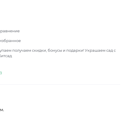
сравнение
 избранное
паем получаем скидки, бонусы и подарки! Украшаем сад с
итсад.
а
ом.