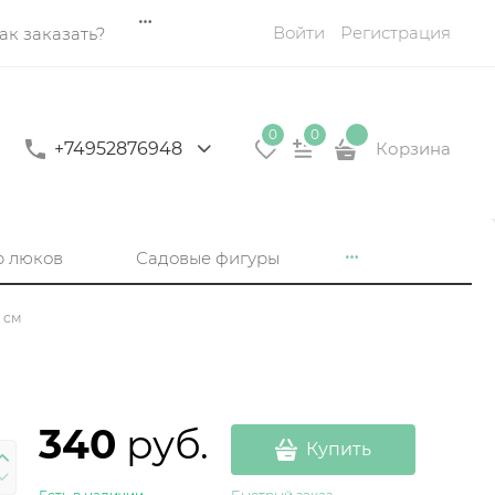
Войти
Регистрация
ак заказать?
0
0
+74952876948
Корзина
р люков
Садовые фигуры
 см
340
 руб.
Купить