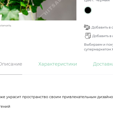
Цвет:
Черный
еличить
Добавить в 
Добавить в
Выбираем и поку
супермаркетом Х
Описание
Характеристики
Доставк
акже украсит пространство своим привлекательным дизайн
тений