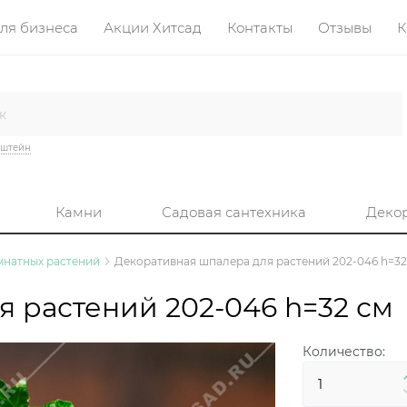
ля бизнеса
Акции Хитсад
Контакты
Отзывы
К
нштейн
Камни
Садовая сантехника
Деко
мнатных растений
Декоративная шпалера для растений 202-046 h=32
 растений 202-046 h=32 см
Количество: