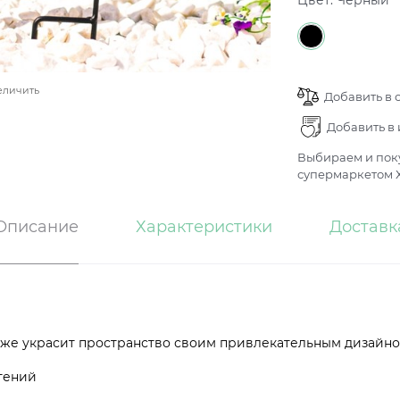
Цвет:
Черный
еличить
Добавить в 
Добавить в
Выбираем и поку
супермаркетом Х
Описание
Характеристики
Доставк
акже украсит пространство своим привлекательным дизайн
тений