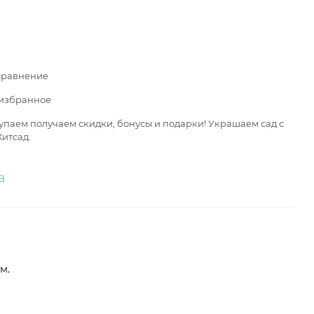
сравнение
 избранное
паем получаем скидки, бонусы и подарки! Украшаем сад с
итсад.
а
ом.