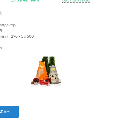
Есть в наличии
Быстрый заказ
аддекор
B
мм.):
270
x
5
x
500
л
GRAM