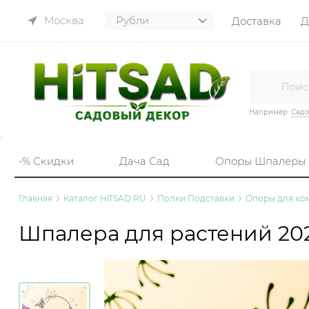
Москва
Доставка
Д
Например:
Садо
-% Скидки
Дача Сад
Опоры Шпалеры
Главная
Каталог HiTSAD.RU
Полки Подставки
Опоры для ко
Шпалера для растений 202