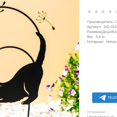
Производитель:
С
Артикул:
202-052
Размеры(ДхШхВ в 
Вес:
0,4
кг.
Материал:
Метал
TELE
Описание