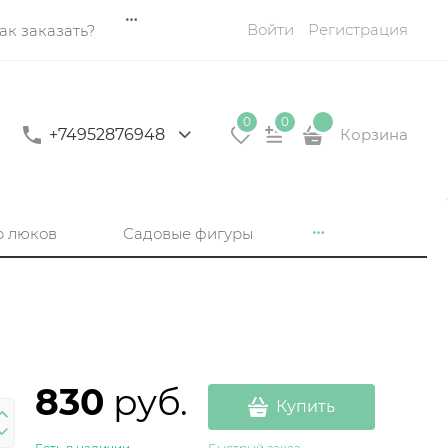
Войти
Регистрация
ак заказать?
0
0
+74952876948
Корзина
р люков
Садовые фигуры
830
 руб.
Купить