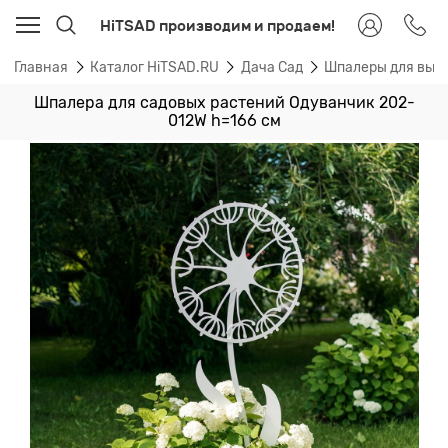
HiTSAD производим и продаем!
Главная
Каталог HiTSAD.RU
Дача Сад
Шпалеры для вью
Шпалера для садовых растений Одуванчик 202-
012W h=166 см