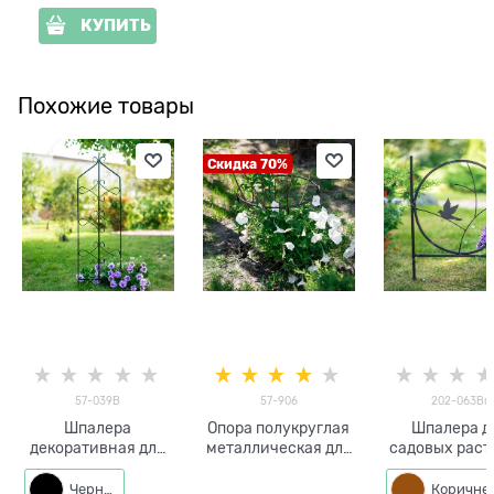
КУПИТЬ
Похожие товары
Скидка 70%
57-039B
57-906
202-063Br
Шпалера
Опора полукруглая
Шпалера д
декоративная для
металлическая для
садовых рас
садовых растений
пионов 57-906
202-063 h=6
57-039 высота 128
высота 50см
Черный