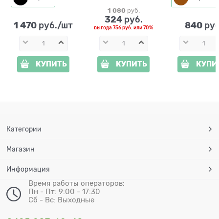
см
1 080
 руб.
324
 руб.
1 470
840
 руб./шт
 руб
выгода
756 руб.
или
70%
КУПИТЬ
КУПИТЬ
КУПИ
Категории
Магазин
Информация
Время работы операторов:
Пн - Пт: 9:00 - 17:30
Сб - Вс: Выходные