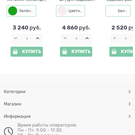
винограда
вьющихся
Одуванчик 2
разборная 58-967Gr
растений 58-141
010W h=111
Зелёный
Цветная
Белый
3 240
4 860
2 520
 руб.
 руб.
 ру
КУПИТЬ
КУПИТЬ
КУПИ
Категории
Магазин
Информация
Время работы операторов:
Пн - Пт: 9:00 - 17:30