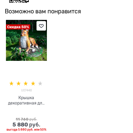
Возможно вам понравится
Скидка 50%
U07448
Крышка
декоративная для
люка Собака
овчарка U07448
стеклопластик,
11 760
 руб.
5 880
 руб.
выгода
5 880 руб.
или
50%