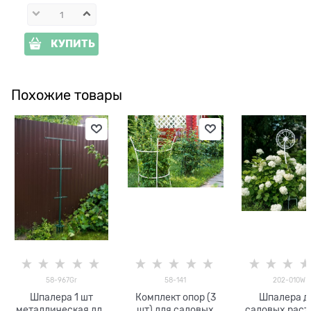
КУПИТЬ
Похожие товары
58-967Gr
58-141
202-010W
Шпалера 1 шт
Комплект опор (3
Шпалера д
металлическая для
шт) для садовых
садовых рас