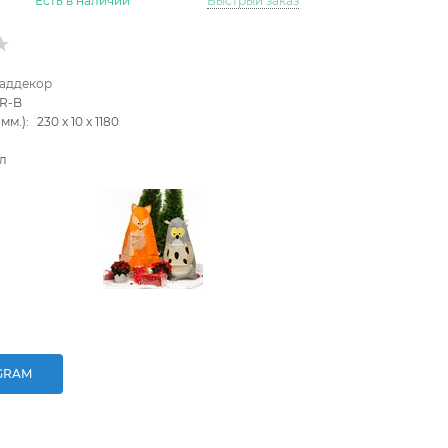
Есть в наличии
Быстрый заказ
аддекор
8R-B
мм.):
230
x
10
x
1180
л
GRAM