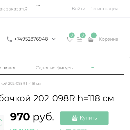
Войти
Регистрация
ак заказать?
0
0
+74952876948
Корзина
р люков
Садовые фигуры
кой 202-098R h=118 см
очкой 202-098R h=118 см
970
 руб.
Купить