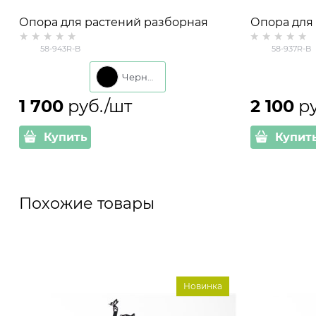
Опора для растений разборная
Опора для
металлическая круглая 58-943R
металличес
58-943R-B
58-937R-B
высота 88 см
высота 152
Черный
1 700
 руб./шт
2 100
 р
Купить
Купит
Похожие товары
Новинка