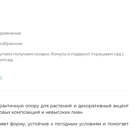
сравнение
 избранное
паем получаем скидки, бонусы и подарки! Украшаем сад с
итсад.
а
рактичную опору для растений и декоративный акцент
адовых композиций и невысоких лиан.
няет форму, устойчив к погодным условиям и помогает