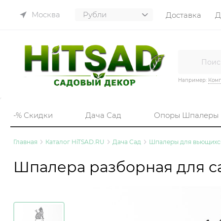
Москва
Доставка
Д
Например:
Комп
-% Скидки
Дача Сад
Опоры Шпалеры
Главная
Каталог HiTSAD.RU
Дача Сад
Шпалеры для вьющихс
Шпалера разборная для са