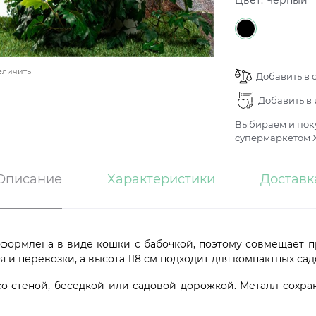
Цвет:
Черный
еличить
Добавить в 
Добавить в
Выбираем и поку
супермаркетом Х
Описание
Характеристики
Доставк
оформлена в виде кошки с бабочкой, поэтому совмещает п
я и перевозки, а высота 118 см подходит для компактных с
 со стеной, беседкой или садовой дорожкой. Металл сохра