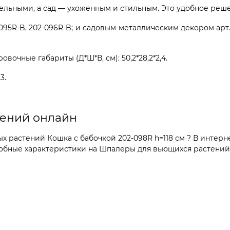
льными, а сад — ухоженным и стильным. Это удобное решен
5R-B, 202-096R-B; и садовым металлическим декором арт. 801
очные габариты (Д*Ш*В, см): 50,2*28,2*2,4.
3.
тений онлайн
 растений Кошка с бабочкой 202-098R h=118 см ? В интерн
обные характеристики на Шпалеры для вьющихся растений 