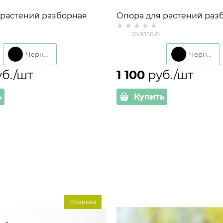
 растений разборная
Опора для растений раз
кая круглая 58-937R
металлическая 58-938R в
58-938R-B
 см
см
Черный
Черный
уб./шт
1 100
 руб./шт
ь
Купить
Новинка