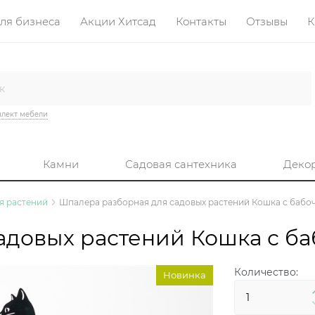
ля бизнеса
Акции Хитсад
Контакты
Отзывы
К
лект мебели
Камни
Садовая сантехника
Деко
я растений
Шпалера разборная для садовых растений Кошка с бабоч
довых растений Кошка с баб
Количество:
Новинка