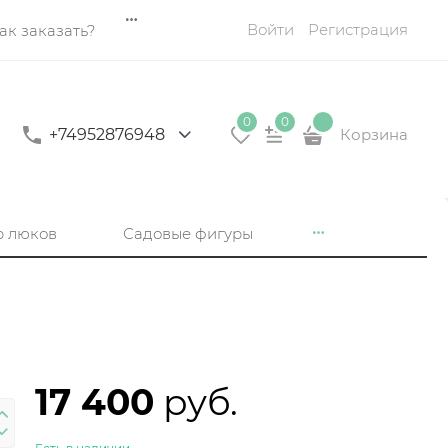
Войти
Регистрация
ак заказать?
0
0
+74952876948
Корзина
р люков
Садовые фигуры
17 400
 руб.