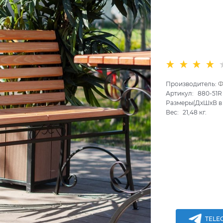
Производитель:
Ф
Артикул:
880-51R
Размеры(ДхШхВ в 
Вес:
21,48
кг.
TELE