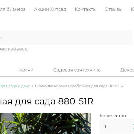
ля бизнеса
Акции Хитсад
Контакты
Отзывы
К
ративный фонтан
Камни
Садовая сантехника
Деко
для сада и дачи
Скамейка кованая разборная для сада 880-51R
ая для сада 880-51R
Количество: