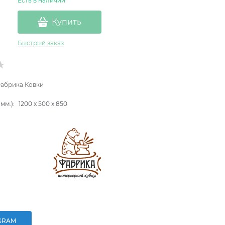
Есть в наличии
Купить
Быстрый заказ
абрика Ковки
мм.):
1200
x
500
x
850
GRAM