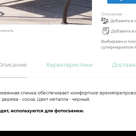
Описание
Добавить в 
Добавить в
еличить
Выбираем и поку
супермаркетом Х
Описание
Характеристики
Доставк
еревянная спинка обеспечивает комфортное времяпрепрово
ерева - сосна. Цвет металла - черный.
одят, используются для фотосъемки.