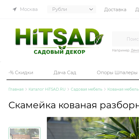
Москва
Доставка
Д
Например:
Деко
-% Скидки
Дача Сад
Опоры Шпалеры
Главная
Каталог HiTSAD.RU
Садовая мебель
Кованая мебель 
Скамейка кованая разборн