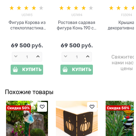
U07493
U07494
F03094
Фигура Корова из
Ростовая садовая
Крышка
стеклопластика
фигура Конь 190 см
декоративная
ростовая большая
— стеклопластик
септика Кр
221 см U07493
реалистичная
сантехник F
скульптура для
стеклопласт
69 500
69 500
 руб.
 руб.
сада
ширина 92 
Свяжитес
нами насч
цены
КУПИТЬ
КУПИТЬ
Похожие товары
Скидка 50%
Скидка 50%