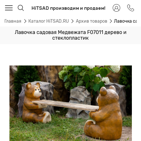
HiTSAD производим и продаем!
Главная
Каталог HiTSAD.RU
Архив товаров
Лавочка сад
Лавочка садовая Медвежата F07011 дерево и
стеклопластик