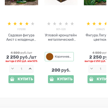
F01288
801-028
U08625
Садовая фигура
Угловой кронштейн
Фигура Лягуш
Аист с младенцем
металлический
цветком
F01288
(1шт) для высоких
грядок 801-028
4 500
 руб./шт
4 500
 руб
2 250
2 250
 руб./шт
 ру
Коричневый
выгода
2 250 руб.
или
50%
выгода
2 250 руб.
и
200
 руб.
КУПИТЬ
КУПИТЬ
КУПИ