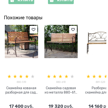
Похожие товары
880-51R
880-61R
881-52R
Скамейка кованая
Скамейка садовая
Разборна
разборная для сада
из металла 880-61R
скамейка для
880-51R
разборная
881-52R мета
дерево
17 400
19 320
14 160
 руб.
 руб.
 р