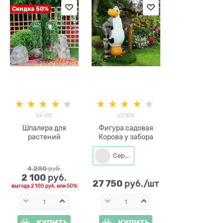
Скидка 50%
54-013
U07476
Шпалера для
Фигура садовая
растений
Корова у забора
Серый
4 200
 руб.
2 100
 руб.
27 750
 руб./шт
выгода
2 100 руб.
или
50%
КУПИТЬ
КУПИТЬ