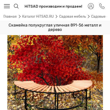
HiTSAD производим и продаем!
Главная
Каталог HiTSAD.RU
Садовая мебель
Садовые ст
Скамейка полукруглая уличная 891-56 металл и
дерево