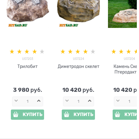
U07203
U07224
U07204
Трилобит
Диметродон скелет
Камень Ске
Птеродакт
U07204 раск
3 980
10 420
10 420
 руб.
 руб.
 р
КУПИТЬ
КУПИТЬ
КУПИ