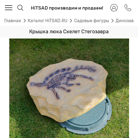
HiTSAD производим и продаем!
Главная
Каталог HiTSAD.RU
Садовые фигуры
Динозавры
Крышка люка Скелет Стегозавра