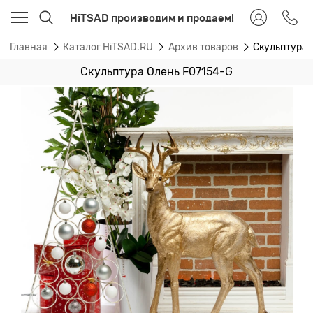
HiTSAD производим и продаем!
Главная
Каталог HiTSAD.RU
Архив товаров
Скульптура 
Скульптура Олень F07154-G