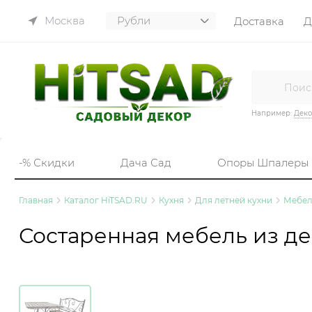
Москва
Доставка
Д
Например:
Деко
-% Скидки
Дача Сад
Опоры Шпалеры
Главная
Каталог HiTSAD.RU
Кухня
Для летней кухни
Мебел
Состаренная мебель из де