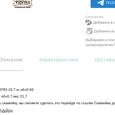
TELE
Описание
Добавить в 
Добавить в
Выбираем и поку
супермаркетом Х
Описание
Характеристики
Доставк
*93 19,7 кг об=0,56
 об=0,7 вес 21,7
у скамейку, вы сможете сделать это перейдя по ссылке Скамейка д
лайн