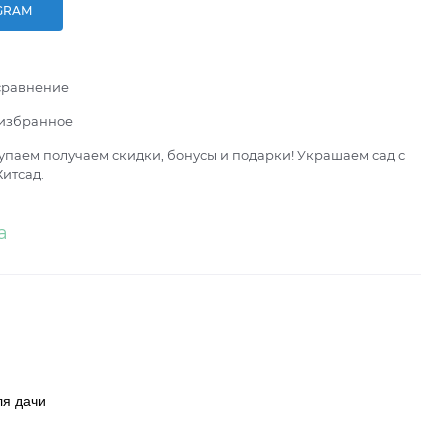
GRAM
сравнение
 избранное
паем получаем скидки, бонусы и подарки! Украшаем сад с
итсад.
а
ля дачи