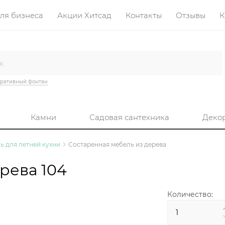
ля бизнеса
Акции Хитсад
Контакты
Отзывы
К
ративный фонтан
Камни
Садовая сантехника
Деко
ь для летней кухни
Состаренная мебель из дерева
рева 104
Количество: