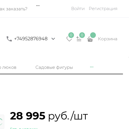
Войти
Регистрация
ак заказать?
0
0
+74952876948
Корзина
р люков
Садовые фигуры
28 995
 руб./шт