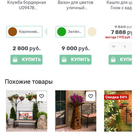
Клумба бордюрная
Вазон для цветов
Кашпо для цв
U09478
уличный
Гном с кад
стеклопластик
одноярусный
60*31*11 см
U07996T металл и
стеклопластик
9 860
 руб
7 888
 ру
Коричневый
Серый
Зелёный
Слоновая кость
выгода
1 972 руб.
и
2 800
9 000
 руб.
 руб.
КУПИТЬ
КУПИТЬ
КУПИ
Похожие товары
Скидка 50%