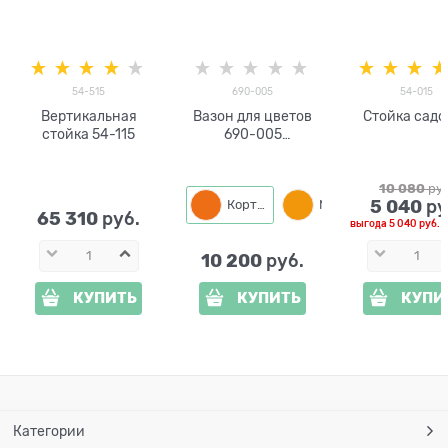
54-515
690-005
54-015
Вертикальная
Вазон для цветов
Стойка садо
стойка 54-115
690-005
металлический
10 080
 ру
5 040
 ру
Кортен
Медный
65 310
 руб.
выгода
5 040 руб.
и
10 200
 руб.
КУПИТЬ
КУПИТЬ
КУПИ
Категории