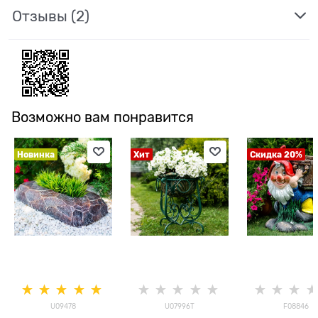
Отзывы
(2)
Возможно вам понравится
Новинка
Хит
Скидка 20%
U09478
U07996T
F08846