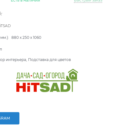
Есть в наличии
Быстрый заказ
iTSAD
мм.):
880
x
250
x
1060
л
ор интерьера, Подставка для цветов
GRAM