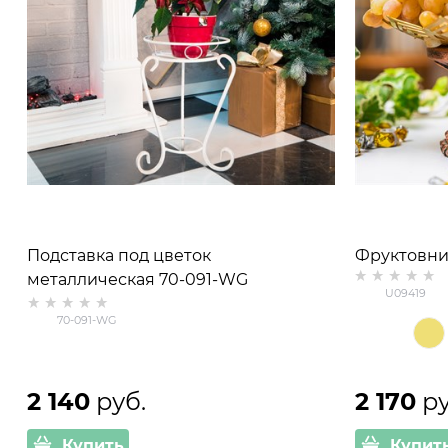
Подставка под цветок
Фруктовни
металлическая 70-091-WG
полистоун,
U09419
70-091-WG
2 140
 руб.
2 170
 р
Купить
Купит