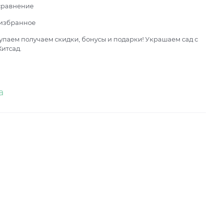
сравнение
 избранное
паем получаем скидки, бонусы и подарки! Украшаем сад с
итсад.
а