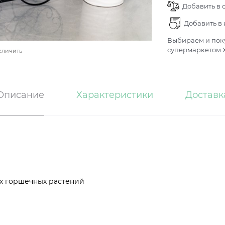
Добавить в 
Добавить в
Выбираем и поку
супермаркетом Х
еличить
Описание
Характеристики
Доставк
ех горшечных растений