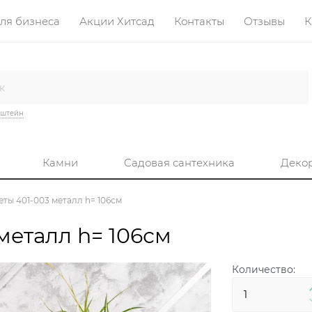
ля бизнеса
Акции Хитсад
Контакты
Отзывы
К
нштейн
Камни
Садовая сантехника
Деко
еты 401-003 металл h= 106см
металл h= 106см
Количество: