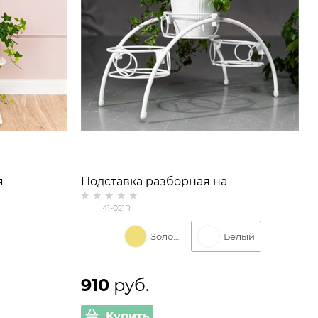
я
Подставка разборная на
01-031
подоконник для 3 кашпо 41-021R
41-021R
металлическая d=14 см
Золото
Белый
910
 руб.
Купить