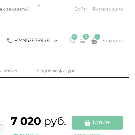
Войти
Регистрация
ак заказать?
0
0
+74952876948
Корзина
р люков
Садовые фигуры
7 020
 руб.
Купить