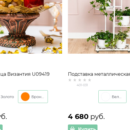
ца Византия U09419
Подставка металлическа
 металл
напольная на 5 цветков 4
401-031
Золото
Бронза
Белый
уб.
4 680
 руб.
ь
Купить