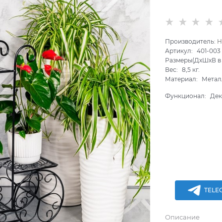
Производитель:
H
Артикул:
401-003
Размеры(ДхШхВ в 
Вес:
8,5
кг.
Материал:
Метал
Функционал:
Дек
TELE
Описание