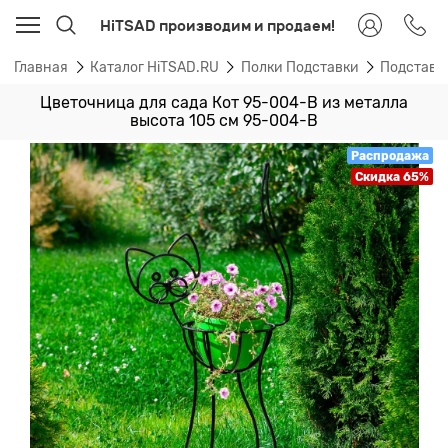
HiTSAD производим и продаем!
Главная
Каталог HiTSAD.RU
Полки Подставки
Подставки
Цветочница для сада Кот 95-004-B из металла
высота 105 см 95-004-B
Распродажа
Скидка 65%