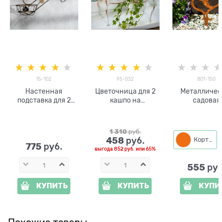
15-102
95-032
801-150
Настенная
Цветочница для 2
Металличес
подставка для 2
кашпо на
садовая
кашпо с цветами
подоконник 95-032
декоратив
15-102
d корзин 15см
фигура 801-
Курица
1 310
 руб.
458
 руб.
Кортен
775
 руб.
выгода
852 руб.
или
65%
555
 руб
КУПИТЬ
КУПИТЬ
КУПИ