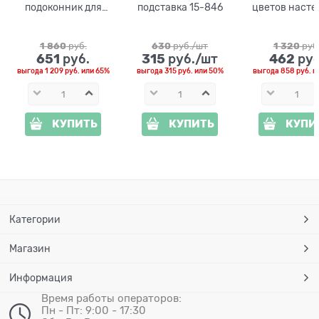
подоконник для
подставка 15-846
цветов насте
цветов 12-114
15-852
1 860
 руб.
630
 руб./шт
1 320
 руб
651
315
462
 руб.
 руб./шт
 руб
выгода
1 209 руб.
или
65%
выгода
315 руб.
или
50%
выгода
858 руб.
и
КУПИТЬ
КУПИТЬ
КУПИ
Категории
Магазин
Информация
Время работы операторов:
Пн - Пт: 9:00 - 17:30