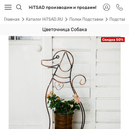
HiTSAD производим и продаем!
Главная
Каталог HiTSAD.RU
Полки Подставки
Подставк
Цветочница Собака
Скидка 50%