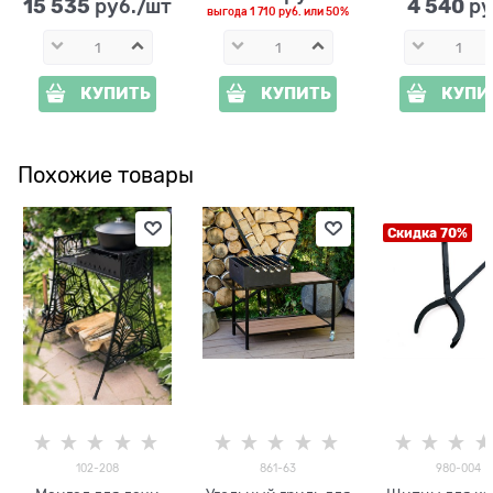
15 535
4 540
 руб./шт
 ру
выгода
1 710 руб.
или
50%
КУПИТЬ
КУПИТЬ
КУПИ
Похожие товары
Скидка 70%
102-208
861-63
980-004