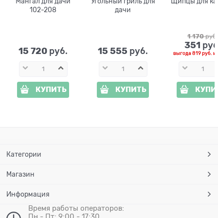
Мангал для дачи
Угольный гриль для
Щипцы для к
102-208
дачи
1 170
 руб
351
 руб
15 720
15 555
 руб.
 руб.
выгода
819 руб.
и
КУПИТЬ
КУПИТЬ
КУПИ
Категории
Магазин
Информация
Время работы операторов:
Пн - Пт: 9:00 - 17:30