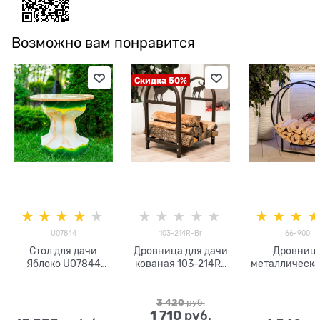
Возможно вам понравится
Скидка 50%
U07844
103-214R-Br
66-900
Стол для дачи
Дровница для дачи
Дровниц
Яблоко U07844
кованая 103-214R-
металлическа
стеклопластик
Br металл
900 высота 
h=70см d=66см
3 420
 руб.
1 710
 руб.