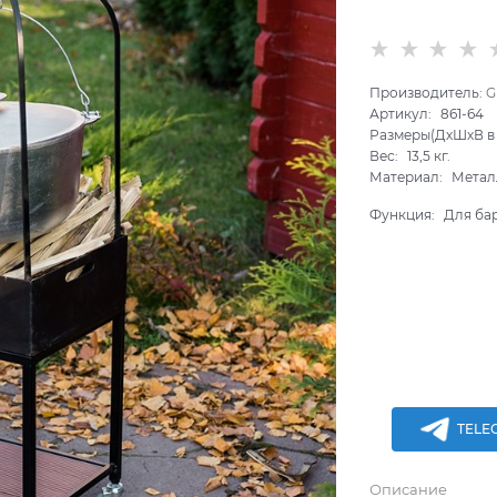
Производитель:
G
Артикул:
861-64
Размеры(ДхШхВ в 
Вес:
13,5
кг.
Материал:
Метал
Функция:
Для ба
TELE
Описание