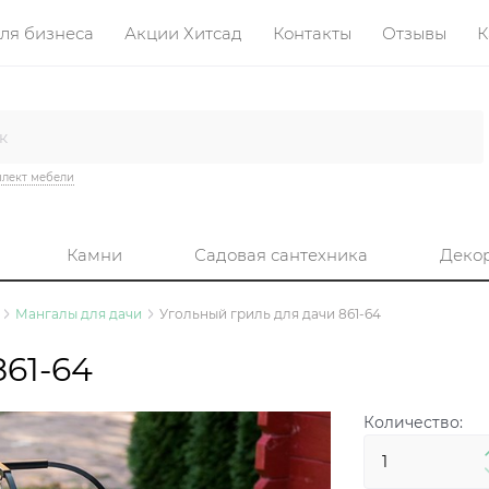
ля бизнеса
Акции Хитсад
Контакты
Отзывы
К
лект мебели
Камни
Садовая сантехника
Деко
Мангалы для дачи
Угольный гриль для дачи 861-64
861-64
Количество: