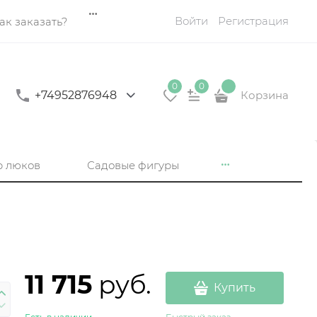
Войти
Регистрация
ак заказать?
0
0
+74952876948
Корзина
р люков
Садовые фигуры
11 715
 руб.
Купить