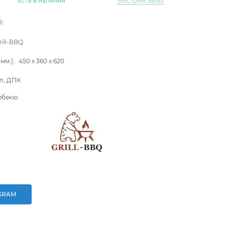
Есть в наличии
Быстрый заказ
rill-BBQ
мм.):
450
x
360
x
620
л, ДПК
рбекю
GRAM