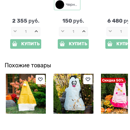
садовых цветов 57-
h=30 см
см
Черный
094 металлическая
2 355
150
6 480
 руб.
 руб.
 ру
КУПИТЬ
КУПИТЬ
КУПИ
Похожие товары
Скидка 50%