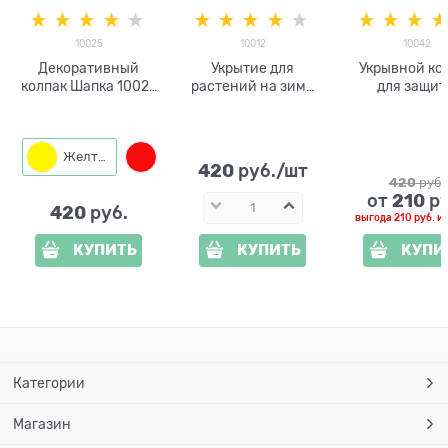
10025
10012
10042
Декоративный
Укрытие для
Укрывной ко
колпак Шапка 10025
растений на зиму
для защи
h=1м
Пингвин 10012
растений 1
высота 1м
высота 100
Желтый
Красный
Оранжевый
420
 руб./шт
420
 руб.
210
от
 р
420
 руб.
выгода
210 руб.
и
КУПИТЬ
КУПИТЬ
КУПИ
Категории
Магазин