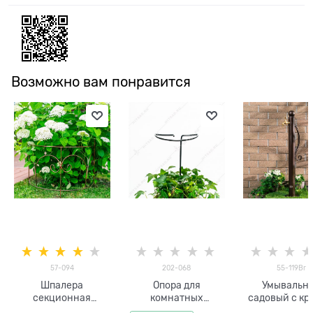
Возможно вам понравится
57-094
202-068
55-119Br
Шпалера
Опора для
Умывальн
секционная
комнатных
садовый с кр
полукруглая для
растений 202-068
55-119Br, высо