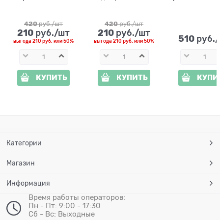
спандбонда Олень
Собачка арт.10011
10004 высот
10006 высота 100см
h= 1м
420
 руб./шт
420
 руб./шт
210
210
 руб./шт
 руб./шт
510
 руб.
выгода
210 руб.
или
50%
выгода
210 руб.
или
50%
КУПИТЬ
КУПИТЬ
КУПИ
Категории
Магазин
Информация
Время работы операторов:
Пн - Пт: 9:00 - 17:30
Сб - Вс: Выходные