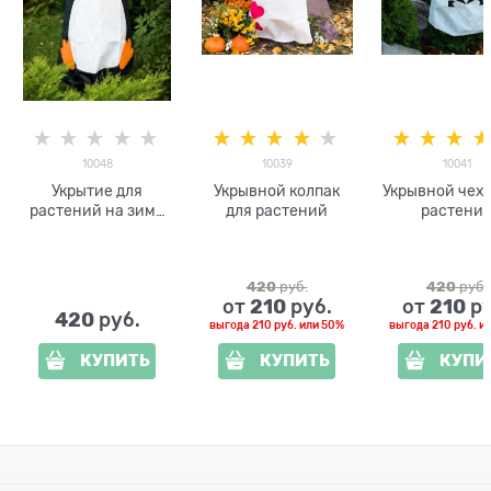
10048
10039
10041
Укрытие для
Укрывной колпак
Укрывной чехо
растений на зиму
для растений
растени
Пингвин 10048
высота 1м
420
 руб.
420
 руб.
210
210
от
 руб.
от
 р
420
 руб.
выгода
210 руб.
или
50%
выгода
210 руб.
и
КУПИТЬ
КУПИТЬ
КУПИ