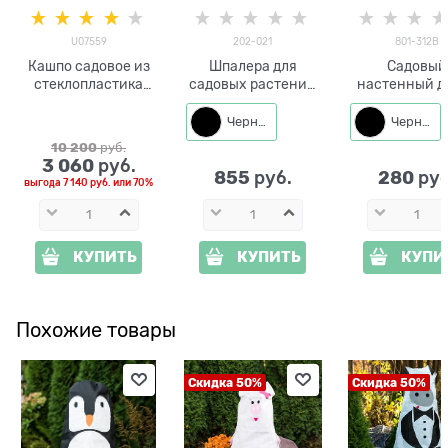
U07559
202-021
801-312B
Кашпо садовое из
Шпалера для
Садовый
стеклопластика
садовых растений
настенный д
Береза L=103 см
Собака с бабочкой
Ласточка 801
U07559
202-021 h=63 см
металл
Черный
Черный
10 200
 руб.
3 060
 руб.
855
280
 руб.
 руб
выгода
7 140 руб.
или
70%
КУПИТЬ
КУПИТЬ
КУПИ
Похожие товары
Скидка 50%
Скидка 50%