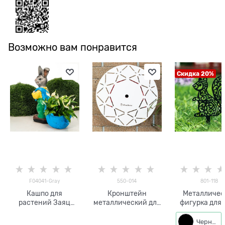
Возможно вам понравится
Скидка 20%
F04041-Gray
550-014
801-118
Кашпо для
Кронштейн
Металличес
растений Заяц
металлический для
фигурка для 
F04041-Gray,
поливочного
Белочка
полистоун, серый,
шланга 550-014
Черный