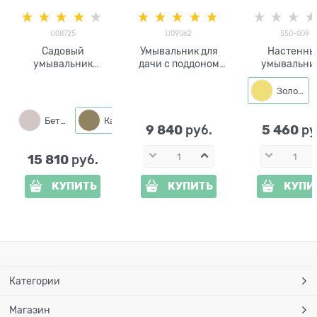
U08725
U09062
550-009
Садовый
Умывальник для
Настенны
умывальник
дачи с поддоном
умывальни
"Старое колесо"
ХИТСАД U09062
кронштейном
U08725, высота
высота 79 см
шланга 550
Золото
93см
Бетон
Каменный
Песчаник
9 840
5 460
 руб.
 ру
15 810
 руб.
КУПИТЬ
КУПИТЬ
КУПИ
Категории
Магазин