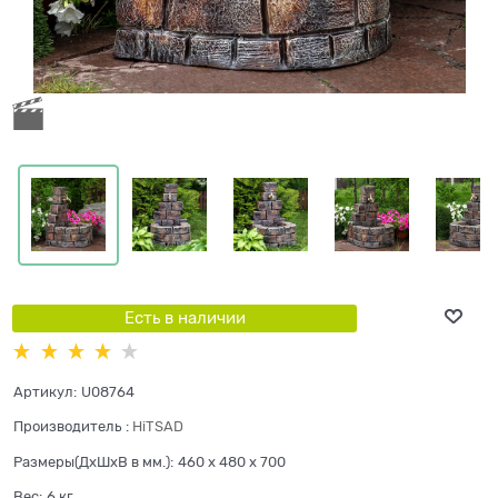
Есть в наличии
Артикул:
U08764
Производитель
:
HiTSAD
Размеры(ДхШхВ в мм.):
460 x 480 x 700
Вес:
6
кг.