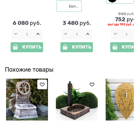
60 см
Белый
940
 руб.
752
 руб
6 080
3 480
 руб.
 руб.
выгода
188 руб.
и
КУПИТЬ
КУПИТЬ
КУПИ
Похожие товары