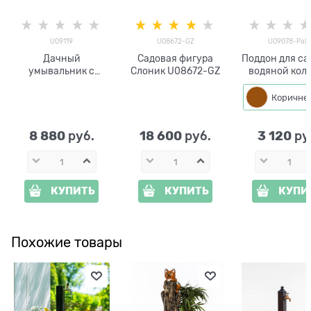
U09119
U08672-GZ
U09078-Palis
Дачный
Садовая фигура
Поддон для са
умывальник с
Слоник U08672-GZ
водяной кол
поддоном и
U09078-Pal
декоративной
Хитсад
заглушкой U09119
8 880
18 600
3 120
 руб.
 руб.
 ру
КУПИТЬ
КУПИТЬ
КУПИ
Похожие товары