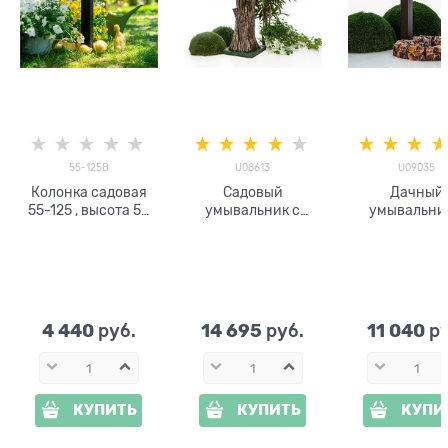
55-125B
U08613
U09035
Колонка садовая
Садовый
Дачный
55-125 , высота 53
умывальник с
умывальни
см
латунным краном
поддоном п
U08613,
камень U09
стеклопластик,
высота 124 см
4 440
14 695
11 040
 руб.
 руб.
 р
КУПИТЬ
КУПИТЬ
КУПИ