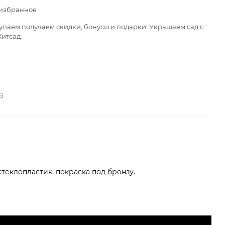
 избранное
паем получаем скидки, бонусы и подарки! Украшаем сад с
итсад.
а
стеклопластик, покраска под бронзу.