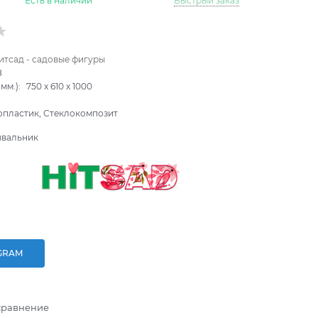
Есть в наличии
Быстрый заказ
итсад - садовые фигуры
8
мм.):
750
x
610
x
1000
опластик, Стеклокомпозит
вальник
GRAM
сравнение