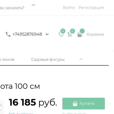
Войти
Регистрация
ак заказать?
0
0
+74952876948
Корзина
р люков
Садовые фигуры
ота 100 см
16 185
 руб.
Купить