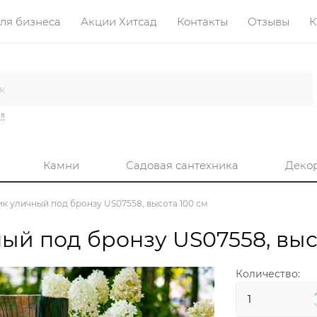
ля бизнеса
Акции Хитсад
Контакты
Отзывы
К
ив
Камни
Садовая сантехника
Деко
к уличный под бронзу US07558, высота 100 см
й под бронзу US07558, выс
Количество: