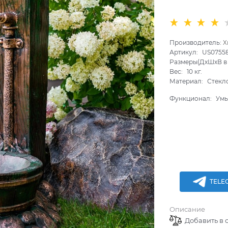
Производитель:
Х
Артикул:
US0755
Размеры(ДхШхВ в 
Вес:
10
кг.
Материал:
Стекл
Функционал:
Умы
TELE
Описание
Добавить в 