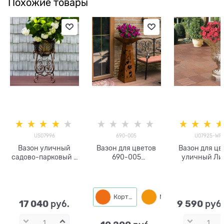
Похожие товары
US07996
690-005
U07925-WP
Вазон уличный
Вазон для цветов
Вазон для цв
садово-парковый с
690-005
уличный Ли
чашей US07996 под
металлический
U07925-W
бронзу
стеклоплас
Кортен
Медный
17 040
9 590
 руб.
 руб