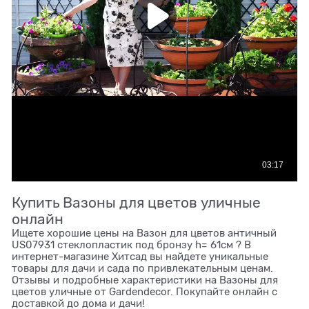
Купить Вазоны для цветов уличные
онлайн
Ищете хорошие цены на Вазон для цветов античный
US07931 стеклопластик под бронзу h= 61см ? В
интернет-магазине Хитсад вы найдете уникальные
товары для дачи и сада по привлекательным ценам.
Отзывы и подробные характеристики на Вазоны для
цветов уличные от Gardendecor. Покупайте онлайн с
доставкой до дома и дачи!