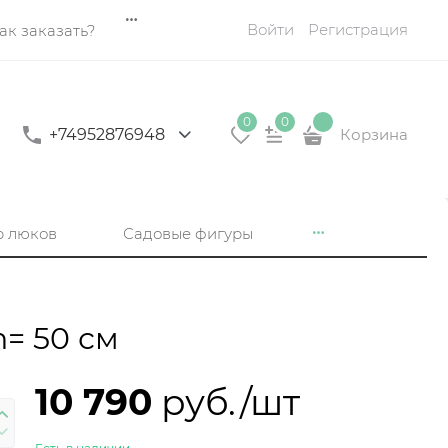
Войти
Регистрация
ак заказать?
0
0
+74952876948
Корзина
р люков
Садовые фигуры
= 50 см
10 790
 руб./шт