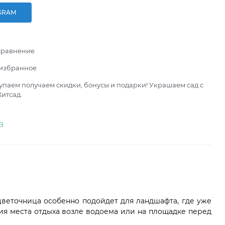
GRAM
сравнение
 избранное
паем получаем скидки, бонусы и подарки! Украшаем сад с
итсад.
а
цветочница особенно подойдет для ландшафта, где уже
ния места отдыха возле водоема или на площадке перед