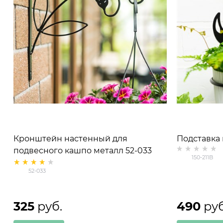
Кронштейн настенный для
Подставка 
подвесного кашпо металл 52-033
растения 1
150-211B
кольцом d=
52-033
325
 руб.
490
 ру