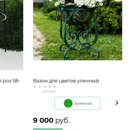
 роз 58-
Вазон для цветов уличный
одноярусный U07996T металл и
U07996T
стеклопластик
Зелёный
9 000
 руб.