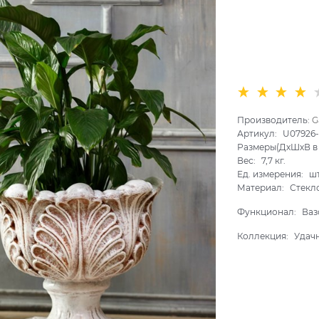
Производитель:
G
Артикул:
U07926
Размеры(ДхШхВ в 
Вес:
7,7
кг.
Ед. измерения:
ш
Материал:
Стекл
Функционал:
Ваз
Коллекция:
Удач