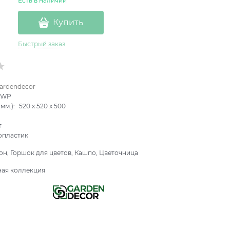
Есть в наличии
Купить
Быстрый заказ
ardendecor
-WP
мм.):
520
x
520
x
500
т
опластик
он, Горшок для цветов, Кашпо, Цветочница
ная коллекция