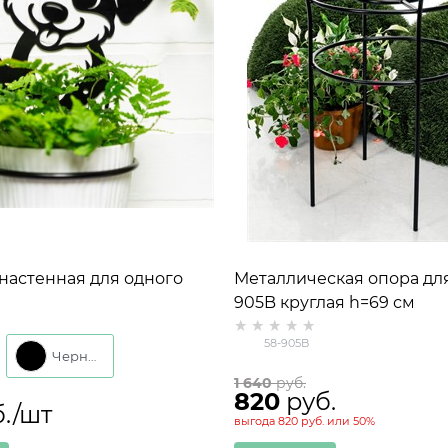
настенная для одного
Металлическая опора для
50-211 со съёмным
905B круглая h=69 см
11 см
58-905B
Черный
1 640
 руб.
820
 руб.
б./шт
выгода
820 руб.
или
50%