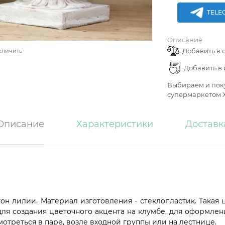
TELE
Описание
Добавить в 
еличить
Добавить в
Выбираем и поку
супермаркетом Х
Описание
Характеристики
Доставк
он лилии. Материал изготовления - стеклопластик. Такая 
для создания цветочного акцента на клумбе, для оформле
отреться в паре, возле входной группы или на лестнице.