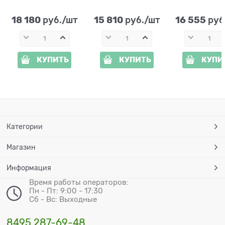
76см стеклопластик
бетон h=90 см
стеклопласти
бронзу h=60
18 180
15 810
16 555
 руб./шт
 руб./шт
 руб
КУПИТЬ
КУПИТЬ
КУПИ
Категории
Магазин
Информация
Время работы операторов:
Пн - Пт: 9:00 - 17:30
Сб - Вс: Выходные
8495 287-69-48