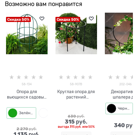
Возможно вам понравится
Скидка 50%
Скидка 50%
58-134
58-907B
202-046
Опора для
Круглая опора для
Декоратив
вьющихся садовых
растений
шпалера д
растений 58-134
металлическая 58-
растений 20
металлическая
907 h=41 см
h=32 см
Черный
Зелёный
Белый
круглая h=84 см
630
 руб.
315
 руб.
340
 руб
выгода
315 руб.
или
50%
2 270
 руб.
1 135
 руб.