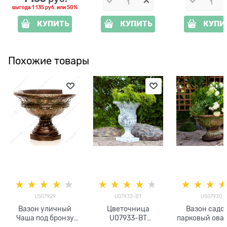
выгода
1 135 руб.
или
50%
КУПИТЬ
КУПИТЬ
КУПИ
Похожие товары
US07929
U07933-BT
US07930
Вазон уличный
Цветочница
Вазон садо
Чаша под бронзу
U07933-BT
парковый ова
US07929 высота
стеклопластик под
US07930