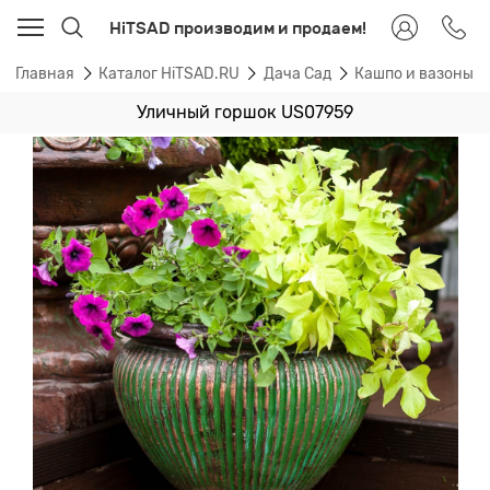
HiTSAD производим и продаем!
Главная
Каталог HiTSAD.RU
Дача Сад
Кашпо и вазоны 
Уличный горшок US07959