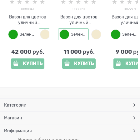
U08004T
U08001T
U07997T
Вазон для цветов
Вазон для цветов
Вазон для цв
уличный
уличный
уличный
трехъярусный
одноярусный
одноярусн
U08004T металл и
U08001T металл и
U07997T мета
Зелёный
Слоновая кость
Зелёный
Бронза
Слоновая кость
Зелёный
стеклопластик
стеклопластик
стеклоплас
42 000
11 000
9 000
 руб.
 руб.
 ру
КУПИТЬ
КУПИТЬ
КУПИ
Категории
Магазин
Информация
Время работы операторов: