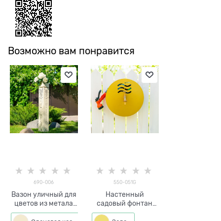
Возможно вам понравится
690-006
550-051G
Вазон уличный для
Настенный
цветов из метала
садовый фонтан
690-006 h=138см
iFonte-550-051 с
кронштейном для