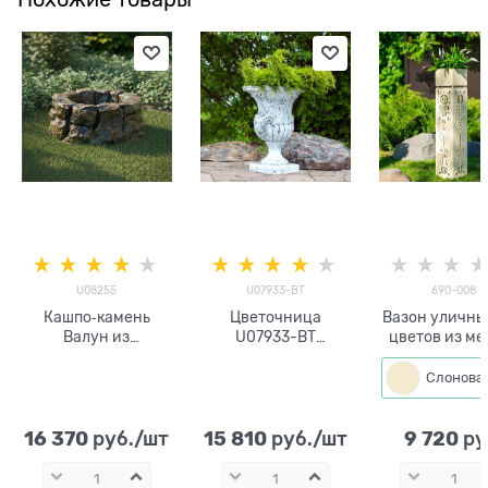
U08255
U07933-BT
690-008
Кашпо‑камень
Цветочница
Вазон уличны
Валун из
U07933-BT
цветов из ме
стеклопластика
стеклопластик под
690-008 h=
U08255
бетон h=90 см
16 370
15 810
9 720
 руб./шт
 руб./шт
 ру