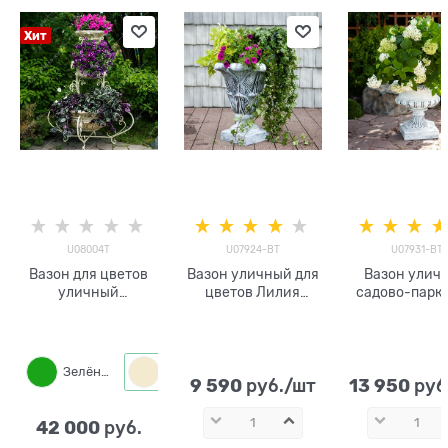
Хит
U08004T
U07924-BТ
U07931-BT
Вазон для цветов
Вазон уличный для
Вазон улич
уличный
цветов Лилия
садово-парк
трехъярусный
U07924-BT
U07931-B
U08004T металл и
стеклопластик под
стеклопласти
стеклопластик
бетон h=
бетон h= 6
Зелёный
Слоновая кость
Бронза
9 590
13 950
 руб./шт
 руб
42 000
 руб.