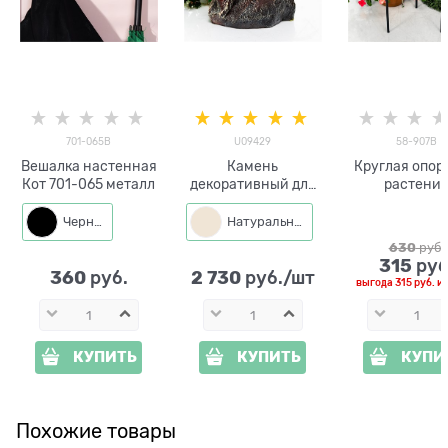
701-065B
U09429
58-907B
Вешалка настенная
Камень
Круглая опор
Кот 701-065 металл
декоративный для
растени
сада U09429
металлическа
стеклопластик d=38
907 h=41 
Черный
Натуральный
см h=30 см
630
 руб.
315
 руб
360
2 730
 руб.
 руб./шт
выгода
315 руб.
и
КУПИТЬ
КУПИТЬ
КУПИ
Похожие товары