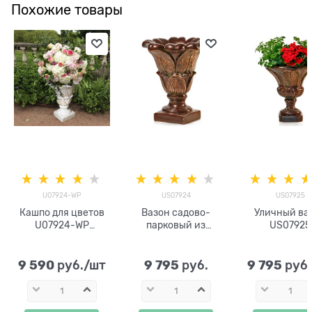
Похожие товары
U07924-WP
US07924
US07925
Кашпо для цветов
Вазон садово-
Уличный ва
U07924-WP
парковый из
US07925
стеклопластик под
стеклопластика
стеклопласти
патину
Лилия US07924
бронзу h=57
высота 58см
9 590
9 795
9 795
 руб./шт
 руб.
 руб