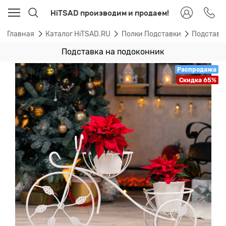
HiTSAD производим и продаем!
Главная
Каталог HiTSAD.RU
Полки Подставки
Подставк
Подставка на подоконник
Распродажа
Скидка 65%