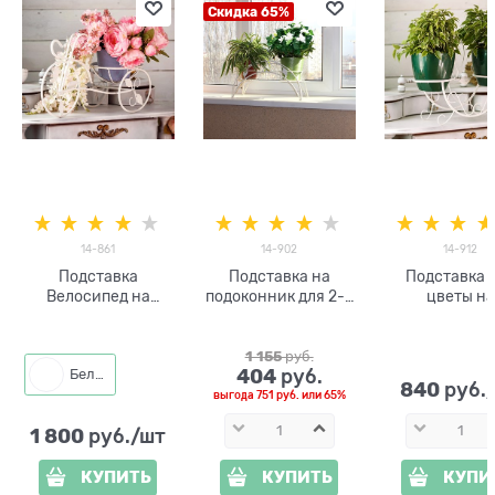
Скидка 65%
14-861
14-902
14-912
Подставка
Подставка на
Подставка 
Велосипед на
подоконник для 2-х
цветы на
подоконник 14-861
кашпо с цветами
подоконн
цвет белый
14-902
1 155
 руб.
404
 руб.
Белый
840
 руб.
выгода
751 руб.
или
65%
1 800
 руб./шт
КУПИТЬ
КУПИТЬ
КУПИ