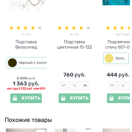
71-072
15-122
607-026G
Подставка
Подставка
Подсвечник
Велосипед
цветочная 15-122
стену 607-02
одну свеч
Золото
Черный с золотом
760
444
 руб.
 руб.
3 895
 руб.
1 363
 руб.
выгода
2 532 руб.
или
65%
КУПИТЬ
КУПИТЬ
КУПИ
Похожие товары