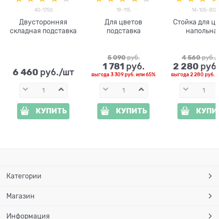
40-175S
19-115
14-105-BG
Двусторонняя
Для цветов
Стойка для ц
складная подставка
подставка
напольна
металличес
5 090
 руб.
4 560
 руб.
1 781
2 280
 руб.
 руб
6 460
 руб./шт
выгода
3 309 руб.
или
65%
выгода
2 280 руб.
и
КУПИТЬ
КУПИТЬ
КУПИ
Категории
Магазин
Информация