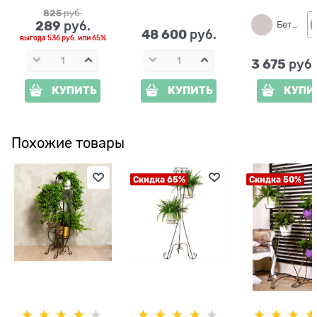
825
 руб.
289
 руб.
Бетон
48 600
 руб.
выгода
536 руб.
или
65%
3 675
 руб
КУПИТЬ
КУПИТЬ
КУПИ
Похожие товары
Скидка 65%
Скидка 50%