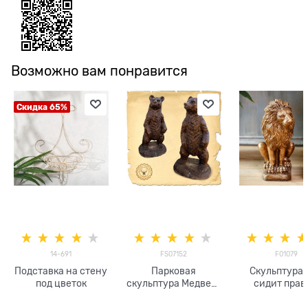
Возможно вам понравится
Скидка 65%
14-691
FS07152
F01079
Подставка на стену
Парковая
Скульптура 
под цветок
скульптура Медведь
сидит пра
бронза