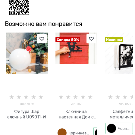
Возможно вам понравится
Скидка 50%
Новинка
U09011-W
701-017
703-068B
Фигура Шар
Ключница
Салфетни
елочный U09011-W
настенная Дом с
металличес
птичкой
703-068 Год 
11*4*12 с
Черный
Коричневый
Черный