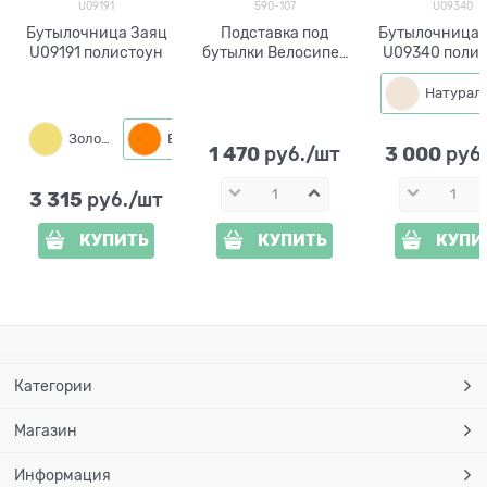
U09191
590-107
U09340
Бутылочница Заяц
Подставка под
Бутылочница 
U09191 полистоун
бутылки Велосипед
U09340 поли
настенная 590-107
Золото
Бронза
Серый
1 470
3 000
 руб./шт
 руб
3 315
 руб./шт
КУПИТЬ
КУПИТЬ
КУПИ
Категории
Магазин
Информация