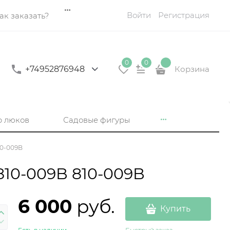
Войти
Регистрация
ак заказать?
0
0
+74952876948
Корзина
р люков
Садовые фигуры
10-009B
810-009B 810-009B
6 000
 руб.
Купить