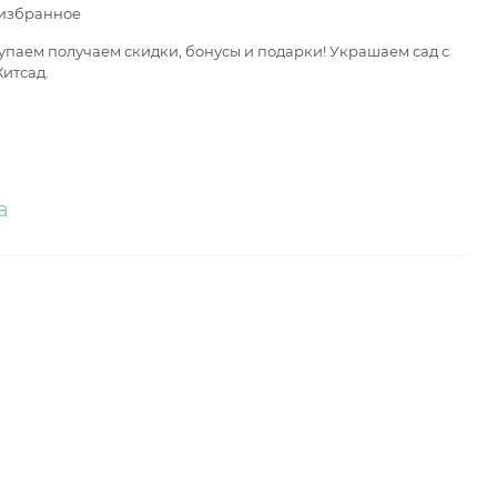
 избранное
паем получаем скидки, бонусы и подарки! Украшаем сад с
итсад.
а