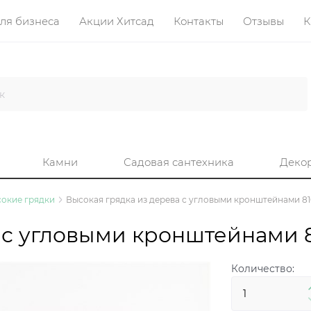
ля бизнеса
Акции Хитсад
Контакты
Отзывы
К
Камни
Садовая сантехника
Деко
окие грядки
Высокая грядка из дерева с угловыми кронштейнами 8
 с угловыми кронштейнами 
Количество: