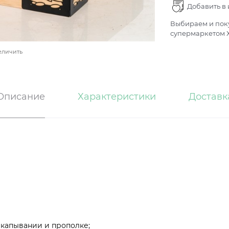
Добавить в
Выбираем и поку
супермаркетом Х
еличить
Описание
Характеристики
Доставк
капывании и прополке;