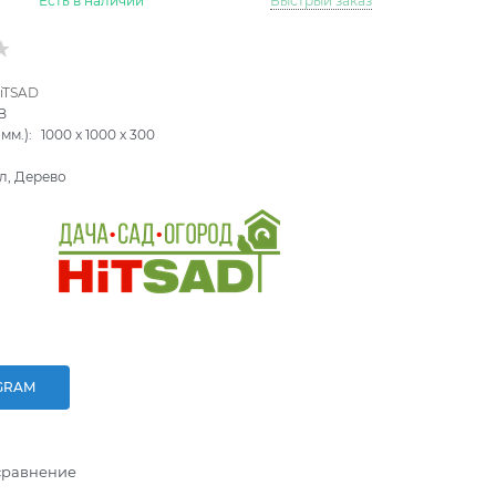
Есть в наличии
Быстрый заказ
iTSAD
B
мм.):
1000
x
1000
x
300
л, Дерево
GRAM
сравнение