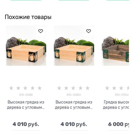
Похожие товары
810-008B
810-008Gr
810-015Gr
Высокая грядка из
Высокая грядка из
Грядка высок
дерева с угловыми
дерева с угловыми
дерева с угл
кронштейнами для
кронштейнами для
кронштейнам
дачи 810-008B
дачи 810-008Gr
приусадебн
участка 810-
4 010
4 010
6 000
 руб.
 руб.
 ру