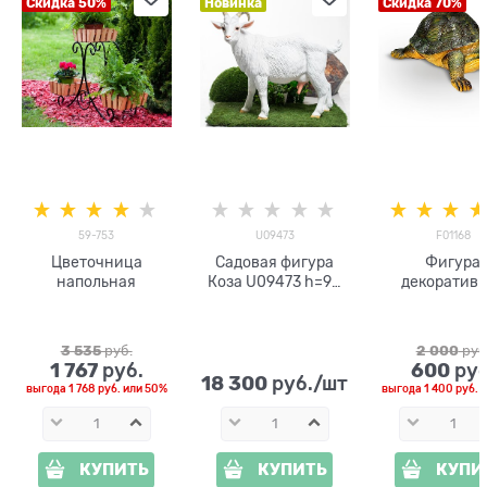
Скидка 50%
Новинка
Скидка 70%
59-753
U09473
F01168
Цветочница
Садовая фигура
Фигура
напольная
Коза U09473 h=90
декоратив
см стеклопластик
Черепашк
3 535
 руб.
2 000
 руб
1 767
600
 руб.
 руб
18 300
 руб./шт
выгода
1 768 руб.
или
50%
выгода
1 400 руб.
и
КУПИТЬ
КУПИТЬ
КУПИ