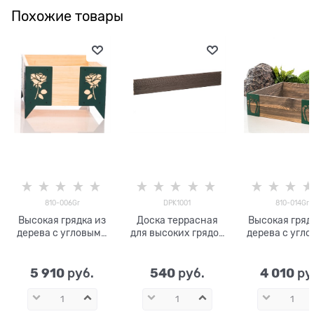
Похожие товары
810-006Gr
DPK1001
810-014Gr
Высокая грядка из
Доска террасная
Высокая гряд
дерева с угловыми
для высоких грядок
дерева с угл
кронштейнами 810-
венге 1000*18*150
кронштейнами
006Gr
мм DPK1001
014Gr
5 910
540
4 010
 руб.
 руб.
 ру