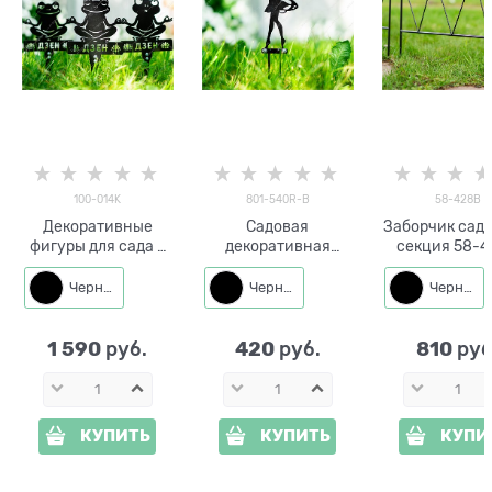
100-014K
801-540R-B
58-428B
Декоративные
Садовая
Заборчик садо
фигуры для сада 3
декоративная
секция 58-
шт Лягушки 100-
разборная фигура
металл 60*5
014K металл
Фея 801-540R
Черный
Черный
Черный
металл 15*0,2*37 см
1 590
420
810
 руб.
 руб.
 руб
КУПИТЬ
КУПИТЬ
КУПИ